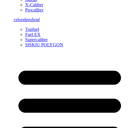
X-Caliber
Procaliber
celoodpružené
Topfuel
Fuel EX
Supercaliber
SISKIU POLYGON