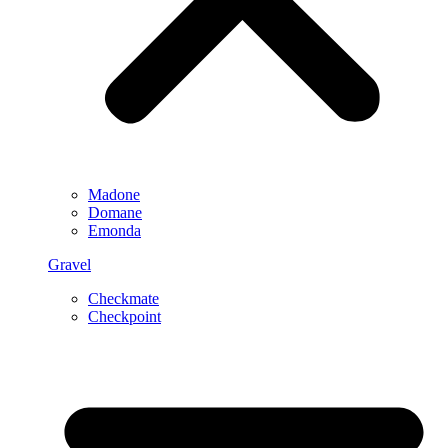
Madone
Domane
Emonda
Gravel
Checkmate
Checkpoint