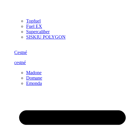
Topfuel
Fuel EX
Supercaliber
SISKIU POLYGON
Cestné
cestné
Madone
Domane
Emonda