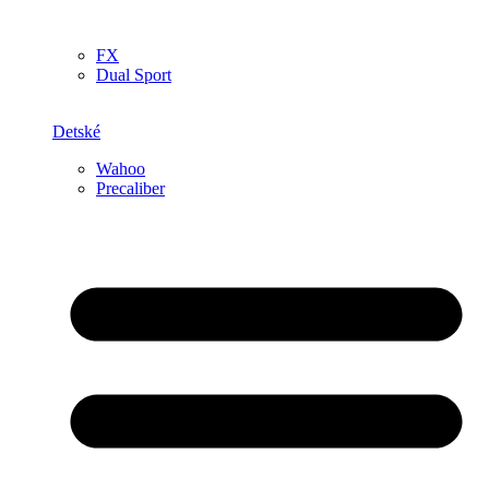
FX
Dual Sport
Detské
Wahoo
Precaliber