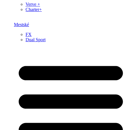
Verve +
Charter+
Mestské
FX
Dual Sport