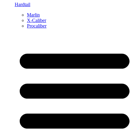
Hardtail
Marlin
X-Caliber
Procaliber