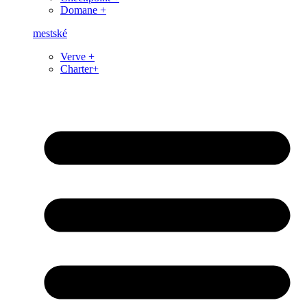
Domane +
mestské
Verve +
Charter+