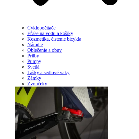
Cyklopočítače
Fľaše na vodu a košíky
Kozmetika, čistenie bicykla
Náradie
Oblečenie a obuv
Prilby
Pumpy
Svetlá
Tašky a sedlové vaky
Zámky
Zvončeky