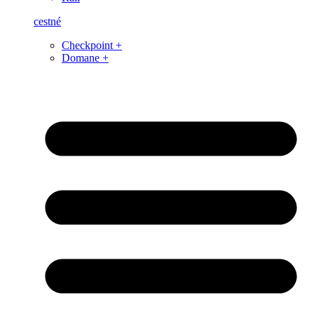
cestné
Checkpoint +
Domane +