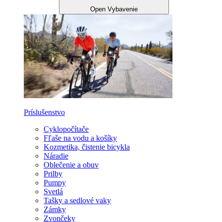
Open Vybavenie
Príslušenstvo
Cyklopočítače
Fľaše na vodu a košíky
Kozmetika, čistenie bicykla
Náradie
Oblečenie a obuv
Prilby
Pumpy
Svetlá
Tašky a sedlové vaky
Zámky
Zvončeky