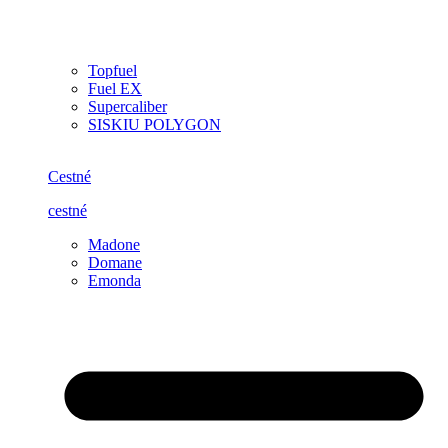
Topfuel
Fuel EX
Supercaliber
SISKIU POLYGON
Cestné
cestné
Madone
Domane
Emonda