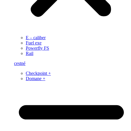
E – caliber
Fuel exe
Powerfly FS
Rail
cestné
Checkpoint +
Domane +