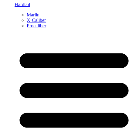
Hardtail
Marlin
X-Caliber
Procaliber