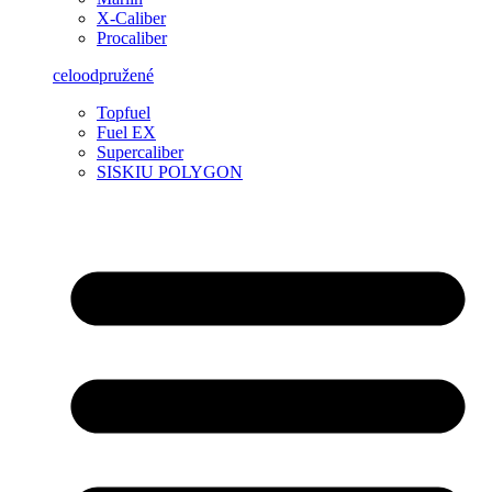
X-Caliber
Procaliber
celoodpružené
Topfuel
Fuel EX
Supercaliber
SISKIU POLYGON