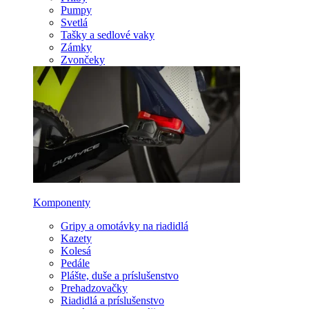
Pumpy
Svetlá
Tašky a sedlové vaky
Zámky
Zvončeky
Komponenty
Gripy a omotávky na riadidlá
Kazety
Kolesá
Pedále
Plášte, duše a príslušenstvo
Prehadzovačky
Riadidlá a príslušenstvo