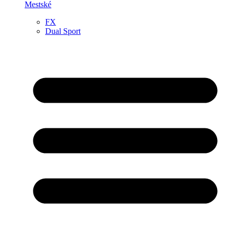
Mestské
FX
Dual Sport