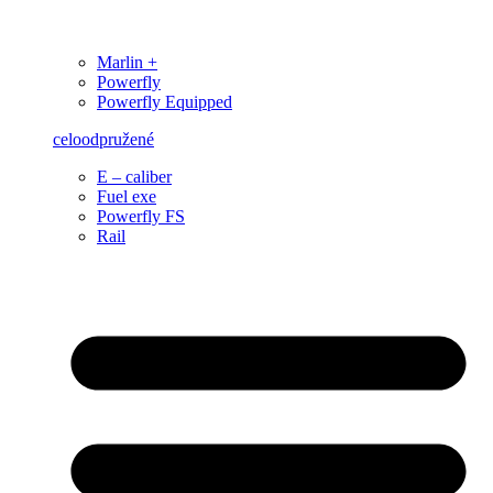
Marlin +
Powerfly
Powerfly Equipped
celoodpružené
E – caliber
Fuel exe
Powerfly FS
Rail