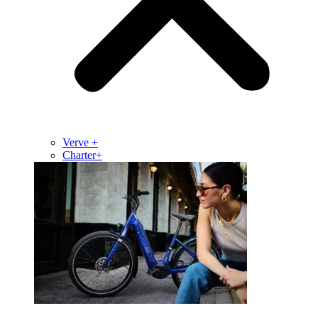
Verve +
Charter+