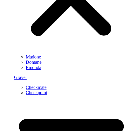
Madone
Domane
Emonda
Gravel
Checkmate
Checkpoint