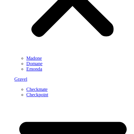
Madone
Domane
Emonda
Gravel
Checkmate
Checkpoint