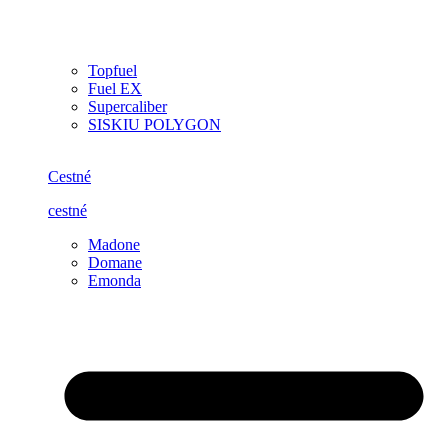
Topfuel
Fuel EX
Supercaliber
SISKIU POLYGON
Cestné
cestné
Madone
Domane
Emonda