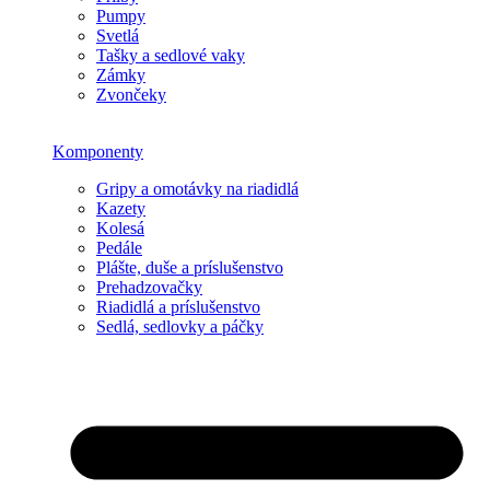
Pumpy
Svetlá
Tašky a sedlové vaky
Zámky
Zvončeky
Komponenty
Gripy a omotávky na riadidlá
Kazety
Kolesá
Pedále
Plášte, duše a príslušenstvo
Prehadzovačky
Riadidlá a príslušenstvo
Sedlá, sedlovky a páčky