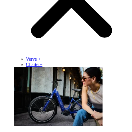
Verve +
Charter+