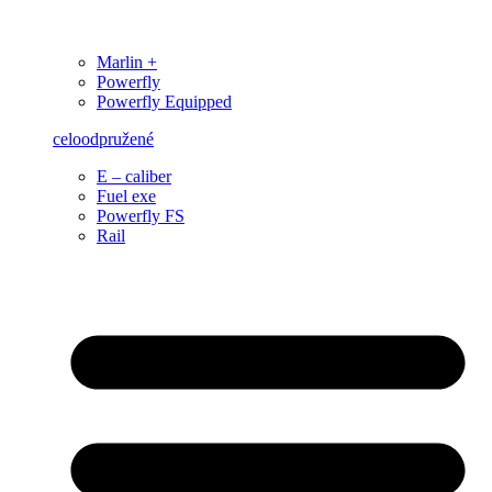
Marlin +
Powerfly
Powerfly Equipped
celoodpružené
E – caliber
Fuel exe
Powerfly FS
Rail