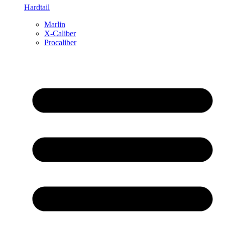
Hardtail
Marlin
X-Caliber
Procaliber