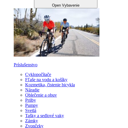
Open Vybavenie
Príslušenstvo
Cyklopočítače
Fľaše na vodu a košíky
Kozmetika, čistenie bicykla
Náradie
Oblečenie a obuv
Prilby
Pumpy
Svetlá
Tašky a sedlové vaky
Zámky
Zvončeky