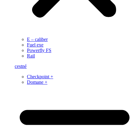
E – caliber
Fuel exe
Powerfly FS
Rail
cestné
Checkpoint +
Domane +