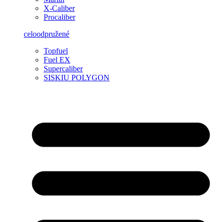
X-Caliber
Procaliber
celoodpružené
Topfuel
Fuel EX
Supercaliber
SISKIU POLYGON