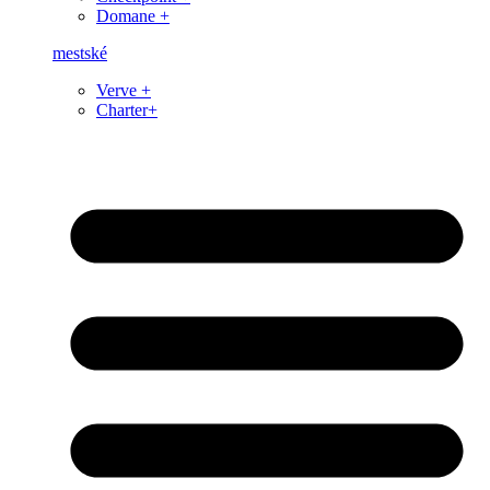
Domane +
mestské
Verve +
Charter+