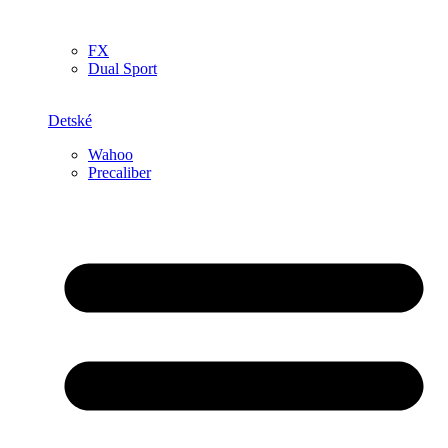
FX
Dual Sport
Detské
Wahoo
Precaliber