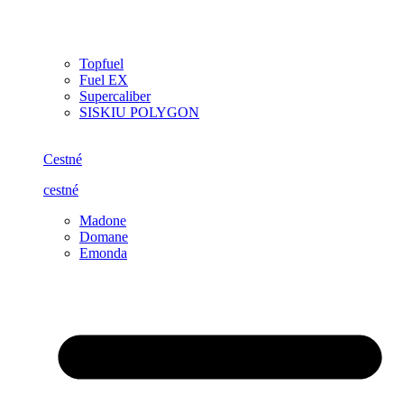
Topfuel
Fuel EX
Supercaliber
SISKIU POLYGON
Cestné
cestné
Madone
Domane
Emonda