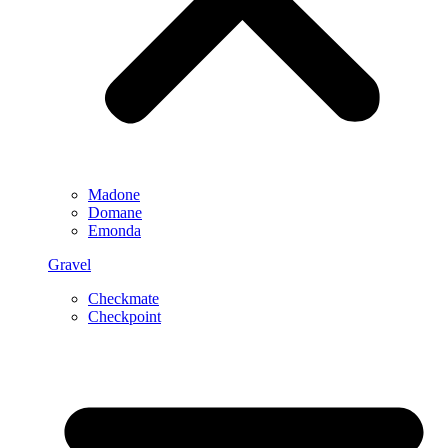
Madone
Domane
Emonda
Gravel
Checkmate
Checkpoint