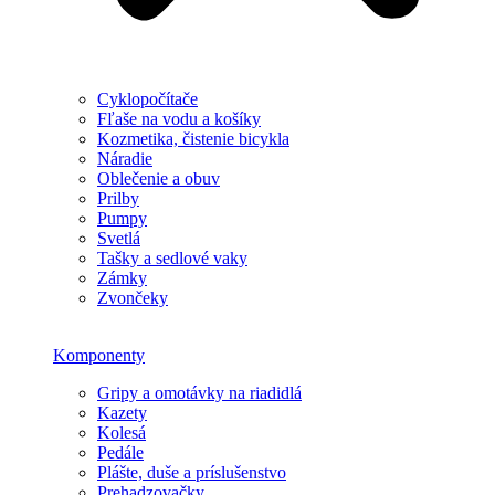
Cyklopočítače
Fľaše na vodu a košíky
Kozmetika, čistenie bicykla
Náradie
Oblečenie a obuv
Prilby
Pumpy
Svetlá
Tašky a sedlové vaky
Zámky
Zvončeky
Komponenty
Gripy a omotávky na riadidlá
Kazety
Kolesá
Pedále
Plášte, duše a príslušenstvo
Prehadzovačky