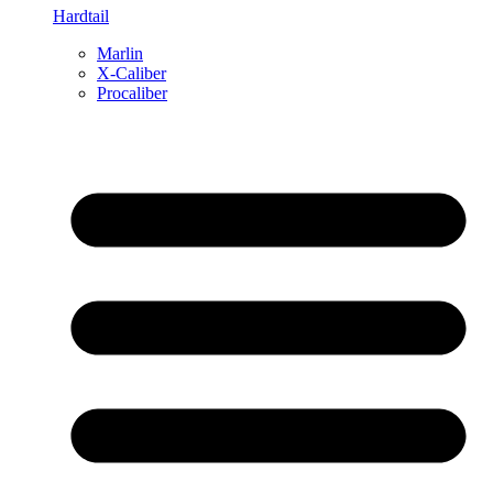
Hardtail
Marlin
X-Caliber
Procaliber