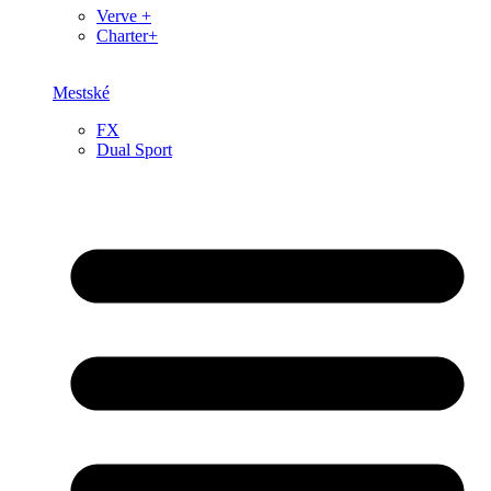
Verve +
Charter+
Mestské
FX
Dual Sport