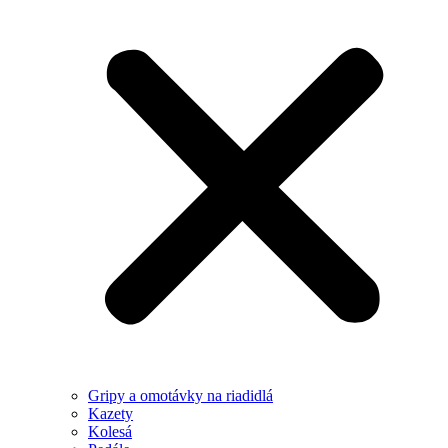
Gripy a omotávky na riadidlá
Kazety
Kolesá