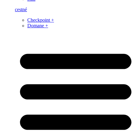
cestné
Checkpoint +
Domane +