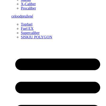
X-Caliber
Procaliber
celoodpružené
Topfuel
Fuel EX
Supercaliber
SISKIU POLYGON