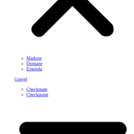
Madone
Domane
Emonda
Gravel
Checkmate
Checkpoint