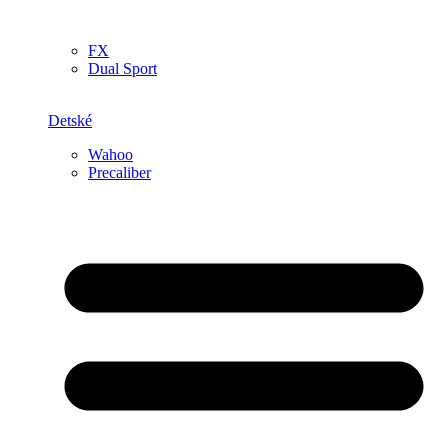
FX
Dual Sport
Detské
Wahoo
Precaliber