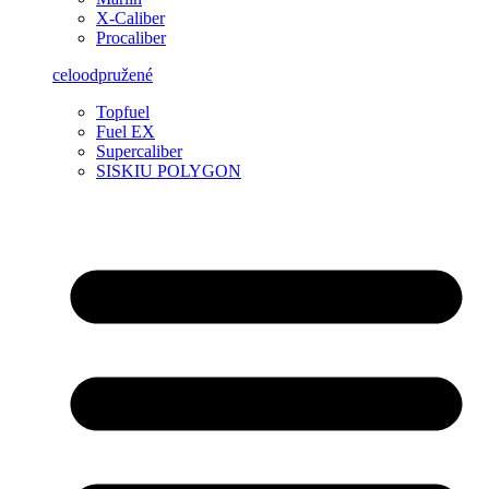
X-Caliber
Procaliber
celoodpružené
Topfuel
Fuel EX
Supercaliber
SISKIU POLYGON