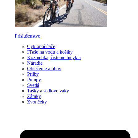
Príslušenstvo
Cyklopočítače
Fľaše na vodu a košíky
Kozmetika, čistenie bicykla
Náradie
Oblečenie a obuv
Prilby
Pumpy
Svetlá
Tašky a sedlové vaky
Zámky
Zvončeky