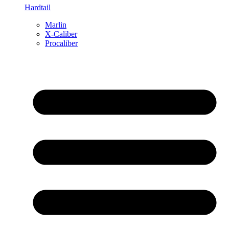
Hardtail
Marlin
X-Caliber
Procaliber