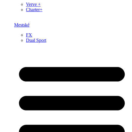
Verve +
Charter+
Mestské
FX
Dual Sport