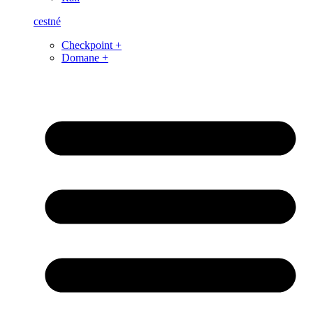
cestné
Checkpoint +
Domane +