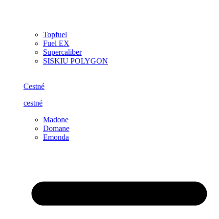
Topfuel
Fuel EX
Supercaliber
SISKIU POLYGON
Cestné
cestné
Madone
Domane
Emonda