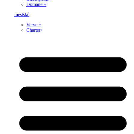
Domane +
mestské
Verve +
Charter+