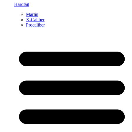
Hardtail
Marlin
X-Caliber
Procaliber