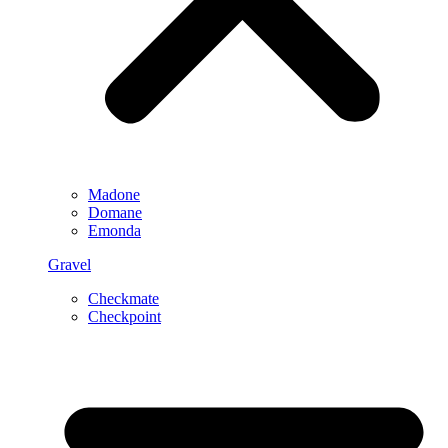
Madone
Domane
Emonda
Gravel
Checkmate
Checkpoint