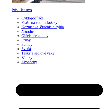
Príslušenstvo
Cyklopočítače
Fľaše na vodu a košíky
Kozmetika, čistenie bicykla
Náradie
Oblečenie a obuv
Prilby
Pumpy
Svetlá
Tašky a sedlové vaky
Zámky
Zvončeky