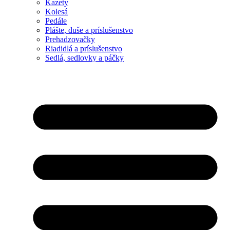
Kazety
Kolesá
Pedále
Plášte, duše a príslušenstvo
Prehadzovačky
Riadidlá a príslušenstvo
Sedlá, sedlovky a páčky