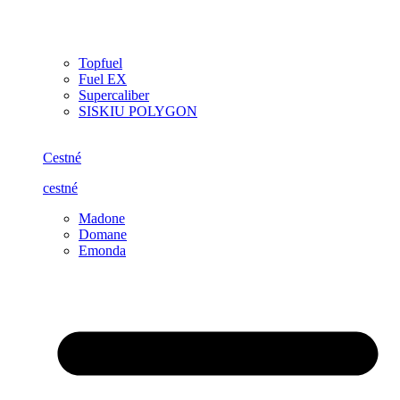
Topfuel
Fuel EX
Supercaliber
SISKIU POLYGON
Cestné
cestné
Madone
Domane
Emonda