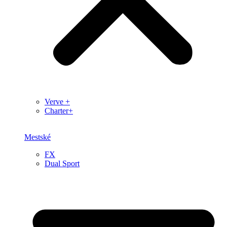
Verve +
Charter+
Mestské
FX
Dual Sport