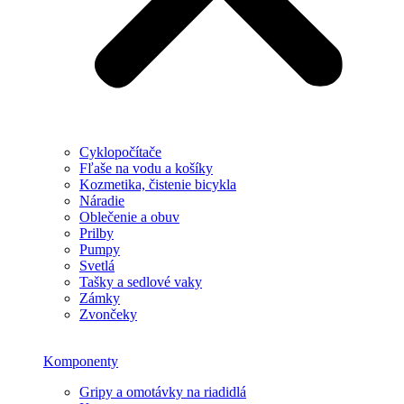
Cyklopočítače
Fľaše na vodu a košíky
Kozmetika, čistenie bicykla
Náradie
Oblečenie a obuv
Prilby
Pumpy
Svetlá
Tašky a sedlové vaky
Zámky
Zvončeky
Komponenty
Gripy a omotávky na riadidlá