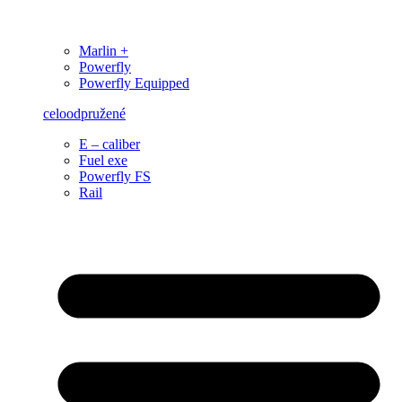
Marlin +
Powerfly
Powerfly Equipped
celoodpružené
E – caliber
Fuel exe
Powerfly FS
Rail