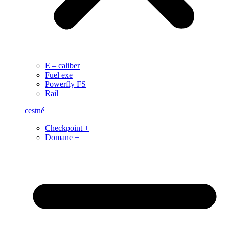
E – caliber
Fuel exe
Powerfly FS
Rail
cestné
Checkpoint +
Domane +