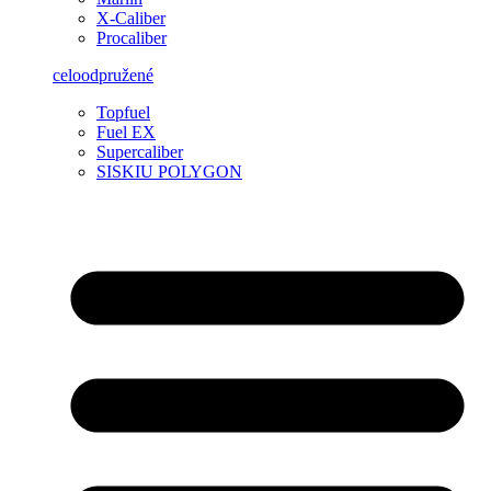
X-Caliber
Procaliber
celoodpružené
Topfuel
Fuel EX
Supercaliber
SISKIU POLYGON